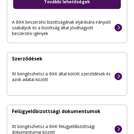
A BKK beszerzési bizottságának közérdekű
További lehetőségek
dokumentumai
A BKK beszerzési bizottságának eljárására irányuló
szabályok és a bizottság által jóváhagyott
beszerzési igények
Szerződések
Itt böngészhetsz a BKK által kötött szerződések és
azok adatai között
Felügyelőbizottsági dokumentumok
Itt böngészhetsz a BKK felügyelőbizottsági
dokumentumai között