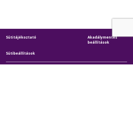
Sütitájékoztató
Akadálymentes
beállítások
Sütibeállítások
BKK Budapesti Közlekedési Központ
Zártkörűen Működő Részvénytársaság
Cégjegyzékszám:
01-10-046840
Cím:
1075 Budapest, Rumbach Sebestyén utca 19-21
Telefon:
+36 1 3 255 255
E-mail:
bkk@bkk.hu
© 2011-2026 BKK