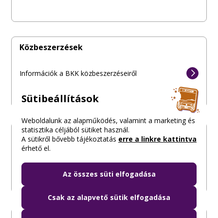
Közbeszerzések
Információk a BKK közbeszerzéseiről
Sütibeállítások
Weboldalunk az alapműködés, valamint a marketing és
statisztika céljából sütiket használ.
Közérdekű adatigénylések folyamata
A sütikről bővebb tájékoztatás
erre a linkre kattintva
érhető el.
A közérdekű adatigénylések folyamata és a
folyamathoz szükséges elérhetőségek
Az összes süti elfogadása
Csak az alapvető sütik elfogadása