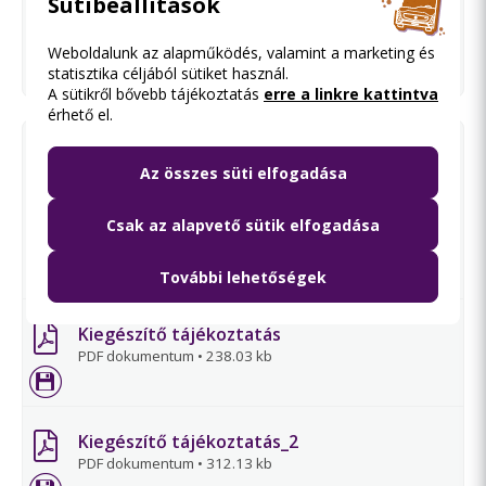
Sütibeállítások
Ajánlati felhívás 3. részajánlat
PDF dokumentum
•
433.23 kb
Weboldalunk az alapműködés, valamint a marketing és
statisztika céljából sütiket használ.
A sütikről bővebb tájékoztatás
erre a linkre kattintva
érhető el.
Anyagok és kéziszerszámok
FOLYAMATBAN
beszerzése a tájékoztatás-
Az összes süti elfogadása
kivitelezési munkákhoz
Ajánlattételi felhívás
Csak az alapvető sütik elfogadása
PDF dokumentum
•
367.38 kb
További lehetőségek
Kiegészítő tájékoztatás
PDF dokumentum
•
238.03 kb
Kiegészítő tájékoztatás_2
PDF dokumentum
•
312.13 kb