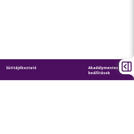
Sütitájékoztató
Akadálymentes
beállítások
Sütibeállítások
BKK Budapesti Közlekedési Központ
Zártkörűen Működő Részvénytársaság
Cégjegyzékszám:
01-10-046840
Cím:
1075 Budapest, Rumbach Sebestyén utca 19-21
Telefon:
+36 1 3 255 255